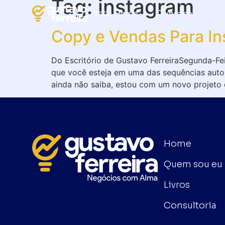
Tag:
instagram
Home
Quem sou eu?
Copy e Vendas Para I
Do Escritório de Gustavo FerreiraSegunda-Fe
que você esteja em uma das sequências aut
ainda não saiba, estou com um novo projeto 
Home
Quem sou eu
Livros
Consultoria