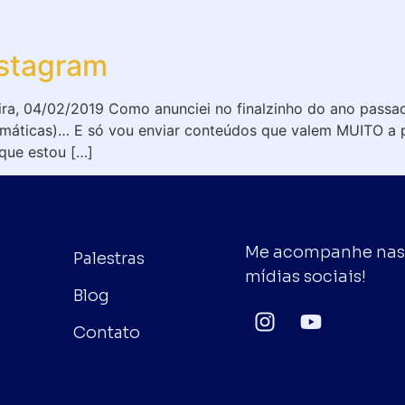
Livros
Consultoria
Palestras
Contato
Bl
nstagram
ira, 04/02/2019 Como anunciei no finalzinho do ano passa
omáticas)… E só vou enviar conteúdos que valem MUITO a 
que estou […]
Me acompanhe na
Palestras
mídias sociais!
Blog
Contato