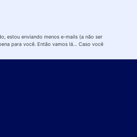
og
do, estou enviando menos e-mails (a não ser
pena para você. Então vamos lá… Caso você
s