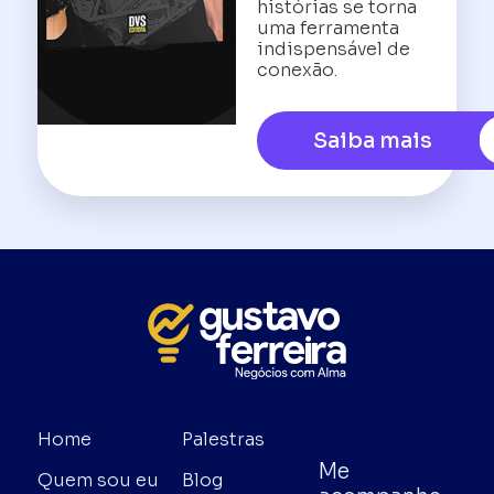
histórias se torna
uma ferramenta
indispensável de
conexão.
Saiba mais
Home
Palestras
Me
Quem sou eu
Blog