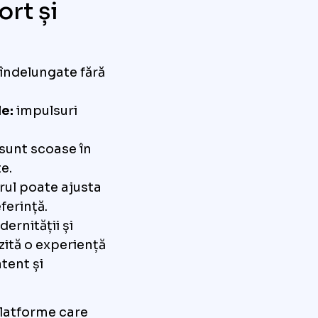
rt și
îndelungate fără
e:
impulsuri
 sunt scoase în
e.
orul poate ajusta
ferință.
ernității și
izită o experiență
tent și
platforme care