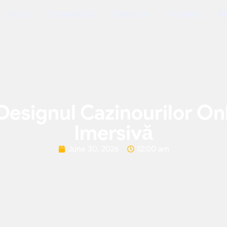
Livros
Consultoria
Palestras
Contato
Bl
 Designul Cazinourilor On
Imersivă
June 30, 2026
12:00 am