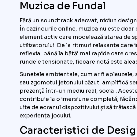
Muzica de Fundal
Fără un soundtrack adecvat, niciun design
În cazinourile online, muzica nu este doar 
element activ care modelează starea de sp
utilizatorului. De la ritmuri relaxante care 
reflexia, până la bătăi mai rapide care cre
rundele tensionate, fiecare notă este aleas
Sunetele ambientale, cum ar fi aplauzele, 
sau zgomotul jetonului căzut, amplifică se
prezență într-un mediu real, social. Aceste
contribuie la o imersiune completă, făcând 
uite de ecranul dispozitivului și să trăiasc
experiența jocului.
Caracteristici de Desi