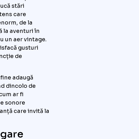
ucă stări
ntens care
enorm, de la
 la aventuri în
cu un aer vintage.
isfacă gusturi
ncție de
 fine adaugă
d dincolo de
cum ar fi
ele sonore
ță care invită la
igare