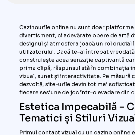
Cazinourile online nu sunt doar platforme
divertisment, ci adevărate opere de artă d
designul și atmosfera joacă un rol crucial 
utilizatorului. Dacă te-ai întrebat vreodat
construiește acea senzație captivantă car
prima clipă, răspunsul stă în combinația i
vizual, sunet și interactivitate. Pe măsură 
dezvoltă, site-urile devin tot mai sofistic
fiecare sesiune de joc într-o evadare din c
Estetica Impecabilă – C
Tematici și Stiluri Vizua
Primul contact vizual cu un cazino online e