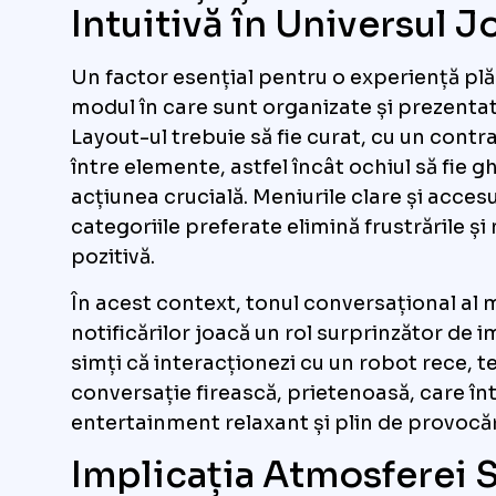
Intuitivă în Universul J
Un factor esențial pentru o experiență plă
modul în care sunt organizate și prezentat
Layout-ul trebuie să fie curat, cu un contr
între elemente, astfel încât ochiul să fie g
acțiunea crucială. Meniurile clare și accesu
categoriile preferate elimină frustrările ș
pozitivă.
În acest context, tonul conversațional al 
notificărilor joacă un rol surprinzător de i
simți că interacționezi cu un robot rece, te 
conversație firească, prietenoasă, care în
entertainment relaxant și plin de provocăr
Implicația Atmosferei 