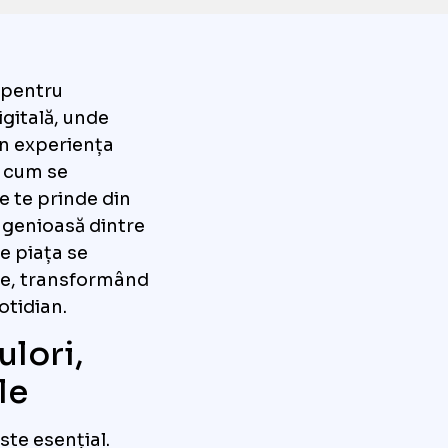
 pentru
igitală, unde
în experiența
ă cum se
e te prinde din
ngenioasă dintre
ce piața se
ate, transformând
otidian.
ulori,
le
ste esențial.