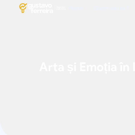
Home
Quem sou eu?
Arta și Emoția în