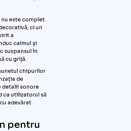
 nu este complet.
decorativă, ci un
irit a
induc calmul și
sc suspansul în
ă cu grijă.
sunetul chipurilor
nzația de
 detalii sonore
ca utilizatorul să
ă cu adevărat
gn pentru