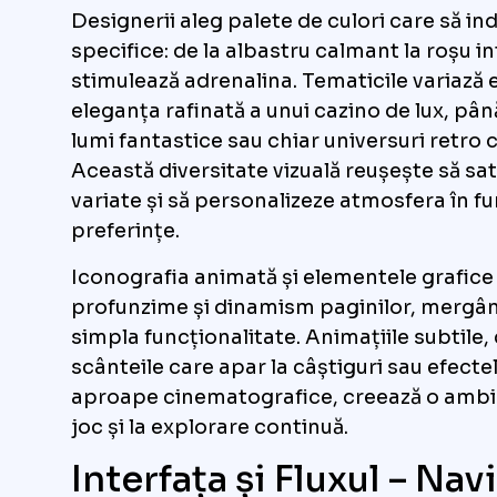
Designerii aleg palete de culori care să ind
specifice: de la albastru calmant la roșu i
stimulează adrenalina. Tematicile variază 
eleganța rafinată a unui cazino de lux, până
lumi fantastice sau chiar universuri retro 
Această diversitate vizuală reușește să sat
variate și să personalizeze atmosfera în fu
preferințe.
Iconografia animată și elementele grafice
profunzime și dinamism paginilor, mergân
simpla funcționalitate. Animațiile subtile, 
scânteile care apar la câștiguri sau efect
aproape cinematografice, creează o ambian
joc și la explorare continuă.
Interfața și Fluxul – Nav