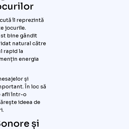
ocurilor
cută îl reprezintă
e jocurile.
ast bine gândit
hidat natural către
l rapid la
i mențin energia
mesajelor și
mportant. În loc să
afli într-o
tărește ideea de
i.
Sonore și