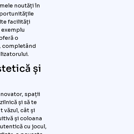
imele noutăți în
portunitățile
te facilități
de exemplu
 oferă o
i, completând
lizatorului.
tetică și
inovator, spații
zilnică și să te
 văzul, cât și
uitivă și coloana
utentică cu jocul,