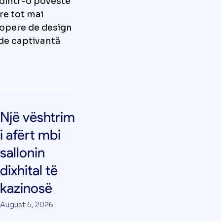
 dintr-o poveste
re tot mai
 opere de design
l de captivantă
Një vështrim
i afërt mbi
sallonin
dixhital të
kazinosë
August 6, 2026