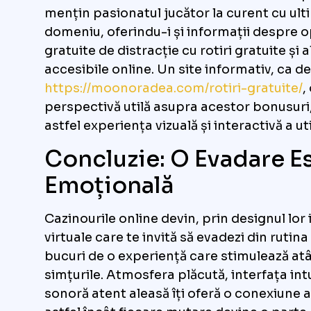
mențin pasionatul jucător la curent cu ult
domeniu, oferindu-i și informații despre o
gratuite de distracție cu rotiri gratuite și al
accesibile online. Un site informativ, ca 
https://moonoradea.com/rotiri-gratuite/
,
perspectivă utilă asupra acestor bonusur
astfel experiența vizuală și interactivă a uti
Concluzie: O Evadare Es
Emoțională
Cazinourile online devin, prin designul lor 
virtuale care te invită să evadezi din rutina 
bucuri de o experiență care stimulează atât
simțurile. Atmosfera plăcută, interfața int
sonoră atent aleasă îți oferă o conexiune a