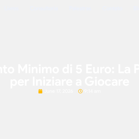
Livros
Consultoria
Palestras
Contato
Bl
to Minimo di 5 Euro: La
per Iniziare a Giocare
June 17, 2026
9:14 am