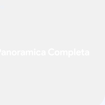
og
 Panoramica Completa