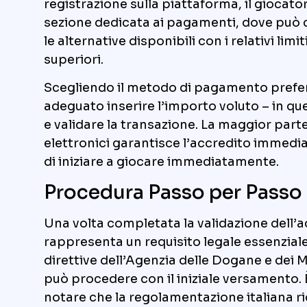
registrazione sulla piattaforma, il giocato
sezione dedicata ai pagamenti, dove può 
le alternative disponibili con i relativi limi
superiori.
Scegliendo il metodo di pagamento prefer
adeguato inserire l’importo voluto – in qu
e validare la transazione. La maggior part
elettronici garantisce l’accredito immed
di iniziare a giocare immediatamente.
Procedura Passo per Passo
Una volta completata la validazione dell’
rappresenta un requisito legale essenzial
direttive dell’Agenzia delle Dogane e dei M
può procedere con il iniziale versamento. 
notare che la regolamentazione italiana r