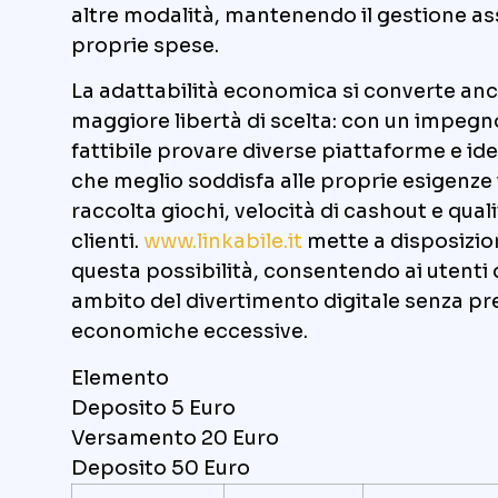
altre modalità, mantenendo il gestione as
proprie spese.
La adattabilità economica si converte anc
maggiore libertà di scelta: con un impegn
fattibile provare diverse piattaforme e ide
che meglio soddisfa alle proprie esigenze 
raccolta giochi, velocità di cashout e qual
clienti.
www.linkabile.it
mette a disposizio
questa possibilità, consentendo ai utenti 
ambito del divertimento digitale senza pr
economiche eccessive.
Elemento
Deposito 5 Euro
Versamento 20 Euro
Deposito 50 Euro