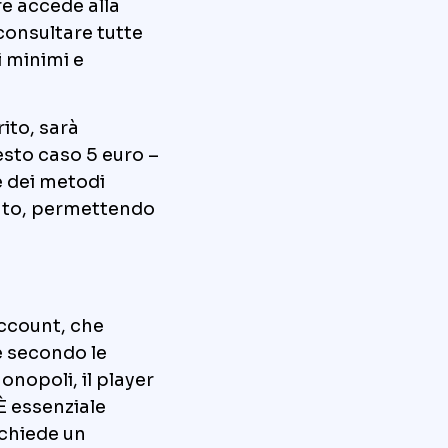
re accede alla
consultare tutte
ti minimi e
ito, sarà
esto caso 5 euro –
e dei metodi
iato, permettendo
account, che
e secondo le
onopoli, il player
È essenziale
ichiede un