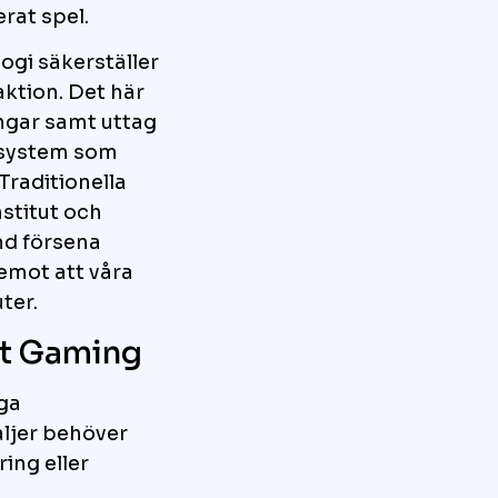
rat spel.
gi säkerställer
aktion. Det här
ingar samt uttag
t system som
Traditionella
stitut och
nd försena
 emot att våra
ter.
at Gaming
ga
aljer behöver
ing eller