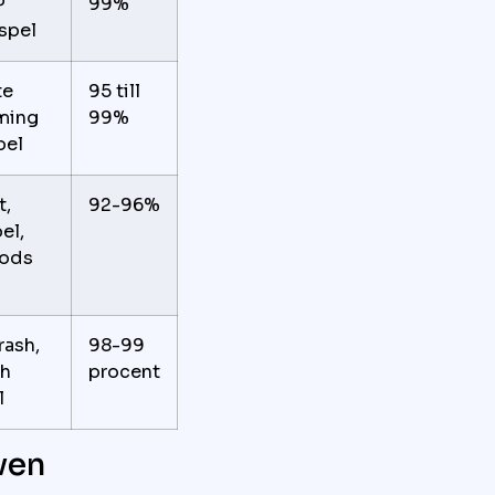
P
99%
 spel
te
95 till
aming
99%
pel
t,
92-96%
el,
Gods
rash,
98-99
sh
procent
l
ven