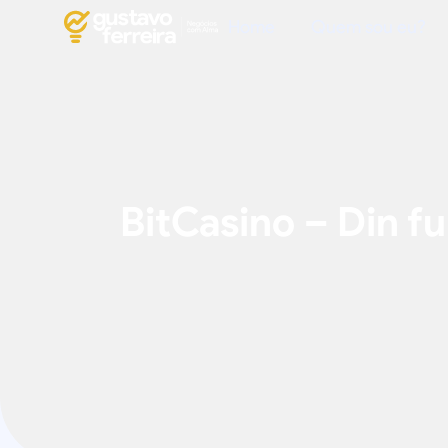
Home
Quem sou eu?
BitCasino – Din f