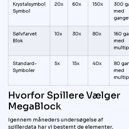
Krystalsymbol
20x
60x
150x
300 g
Symbol
med
gange
Sølvfarvet
10x
30x
80x
160 g
Blok
med
multip
Standard-
5x
15x
40x
80 ga
Symboler
med
multip
Hvorfor Spillere Vælger
MegaBlock
Igennem måneders undersøgelse af
spillerdata har vi bestemt de elementer,