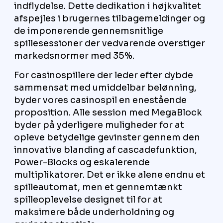
indflydelse. Dette dedikation i højkvalitet
afspejles i brugernes tilbagemeldinger og
de imponerende gennemsnitlige
spillesessioner der vedvarende overstiger
markedsnormer med 35%.
For casinospillere der leder efter dybde
sammensat med umiddelbar belønning,
byder vores casinospil en enestående
proposition. Alle session med MegaBlock
byder på yderligere muligheder for at
opleve betydelige gevinster gennem den
innovative blanding af cascadefunktion,
Power-Blocks og eskalerende
multiplikatorer. Det er ikke alene endnu et
spilleautomat, men et gennemtænkt
spilleoplevelse designet til for at
maksimere både underholdning og