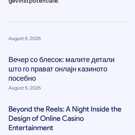
gevinstpotentiale.
August 6, 2026
Вечер со блесок: малите детали
што го прават онлајн казиното
посебно
August 6, 2026
Beyond the Reels: A Night Inside the
Design of Online Casino
Entertainment