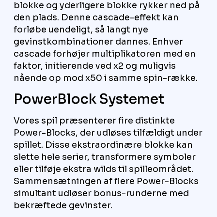
blokke og yderligere blokke rykker ned på
den plads. Denne cascade-effekt kan
forløbe uendeligt, så langt nye
gevinstkombinationer dannes. Enhver
cascade forhøjer multiplikatoren med en
faktor, initierende ved x2 og muligvis
nående op mod x50 i samme spin-række.
PowerBlock Systemet
Vores spil præsenterer fire distinkte
Power-Blocks, der udløses tilfældigt under
spillet. Disse ekstraordinære blokke kan
slette hele serier, transformere symboler
eller tilføje ekstra wilds til spilleområdet.
Sammensætningen af flere Power-Blocks
simultant udløser bonus-runderne med
bekræftede gevinster.