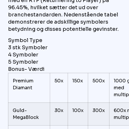
med én RTP (Returnering to Player) på
96.45%, hvilket sætter det ud over
branchestandarden. Nedenstående tabel
demonstrerer de adskillige symbolers
betydning og disses potentielle gevinster.
Symbol Type
3 stk Symboler
4 Symboler
5 Symboler
Bonus- Værdi
Premium
50x
150x
500x
1000 
Diamant
med
multip
Guld-
30x
100x
300x
600x 
MegaBlock
multip