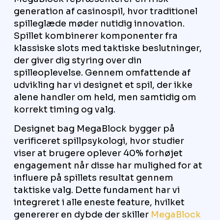
generation af casinospil, hvor traditionel
spilleglæde møder nutidig innovation.
Spillet kombinerer komponenter fra
klassiske slots med taktiske beslutninger,
der giver dig styring over din
spilleoplevelse. Gennem omfattende af
udvikling har vi designet et spil, der ikke
alene handler om held, men samtidig om
korrekt timing og valg.
Designet bag MegaBlock bygger på
verificeret spillpsykologi, hvor studier
viser at brugere oplever 40% forhøjet
engagement når disse har mulighed for at
influere på spillets resultat gennem
taktiske valg. Dette fundament har vi
integreret i alle eneste feature, hvilket
genererer en dybde der skiller
MegaBlock