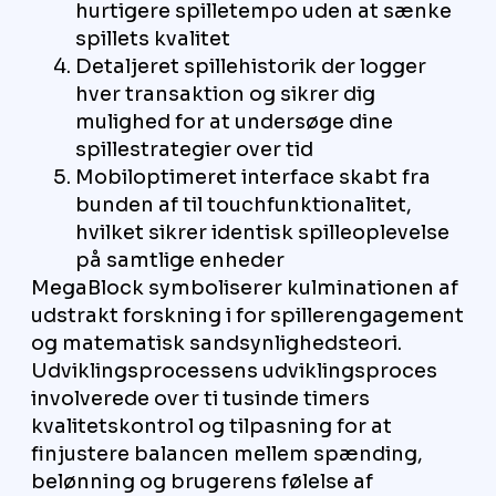
hurtigere spilletempo uden at sænke
spillets kvalitet
Detaljeret spillehistorik der logger
hver transaktion og sikrer dig
mulighed for at undersøge dine
spillestrategier over tid
Mobiloptimeret interface skabt fra
bunden af til touchfunktionalitet,
hvilket sikrer identisk spilleoplevelse
på samtlige enheder
MegaBlock symboliserer kulminationen af
udstrakt forskning i for spillerengagement
og matematisk sandsynlighedsteori.
Udviklingsprocessens udviklingsproces
involverede over ti tusinde timers
kvalitetskontrol og tilpasning for at
finjustere balancen mellem spænding,
belønning og brugerens følelse af