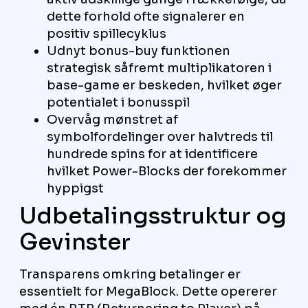
dette forhold ofte signalerer en
positiv spillecyklus
Udnyt bonus-buy funktionen
strategisk såfremt multiplikatoren i
base-game er beskeden, hvilket øger
potentialet i bonusspil
Overvåg mønstret af
symbolfordelinger over halvtreds til
hundrede spins for at identificere
hvilket Power-Blocks der forekommer
hyppigst
Udbetalingsstruktur og
Gevinster
Transparens omkring betalinger er
essentielt for MegaBlock. Dette opererer