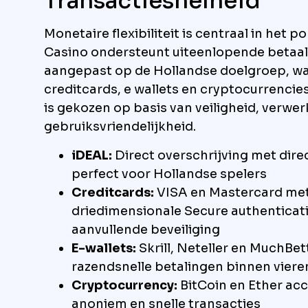
Transactiesnelheid
Monetaire flexibiliteit is centraal in het p
Casino ondersteunt uiteenlopende betaalo
aangepast op de Hollandse doelgroep, w
creditcards, e wallets en cryptocurrencies
is gekozen op basis van veiligheid, verwer
gebruiksvriendelijkheid.
iDEAL:
Direct overschrijving met dire
perfect voor Hollandse spelers
Creditcards:
VISA en Mastercard me
driedimensionale Secure authenticat
aanvullende beveiliging
E-wallets:
Skrill, Neteller en MuchBe
razendsnelle betalingen binnen viere
Cryptocurrency:
BitCoin en Ether acc
anoniem en snelle transacties