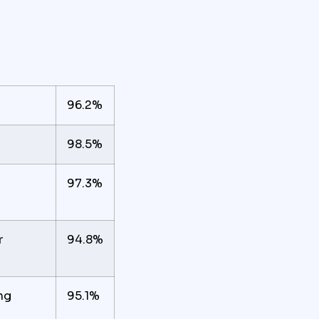
96.2%
98.5%
97.3%
r
94.8%
ng
95.1%