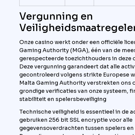
Vergunning en
Veiligheidsmaatregele
Onze casino werkt onder een officiële lic
Gaming Authority (MGA), één van de mee
gerespecteerde toezichthouders in deze o
Deze vergunning garandeert dat alle acti
gecontroleerd volgens strikte Europese w
Malta Gaming Authority verstrekten ons o
grondige verificaties van onze systeem, fi
stabiliteit en spelersbeveiliging
Technische veiligheid is essentieel in de a
gebruiken 256 bit SSL encryptie voor alle
gegevensoverdrachten tussen spelers en