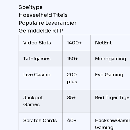
Speltype
Hoeveelheid Titels
Populaire Leverancier
Gemiddelde RTP
Video Slots
1400+
NetEnt
Tafelgames
150+
Microgaming
Live Casino
200
Evo Gaming
plus
Jackpot-
85+
Red Tiger Tige
Games
Scratch Cards
40+
HacksawGami
Gaming