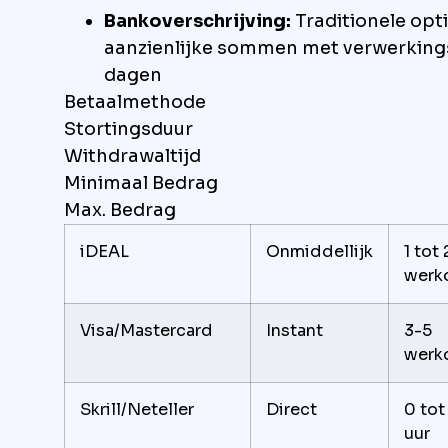
Bankoverschrijving:
Traditionele opt
aanzienlijke sommen met verwerkingst
dagen
Betaalmethode
Stortingsduur
Withdrawaltijd
Minimaal Bedrag
Max. Bedrag
iDEAL
Onmiddellijk
1 tot 
werk
Visa/Mastercard
Instant
3-5
werk
Skrill/Neteller
Direct
0 tot
uur