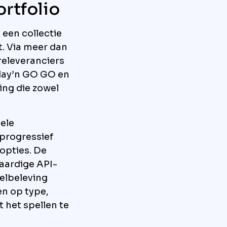
rtfolio
een collectie
t. Via meer dan
eleveranciers
lay’n GO GO en
ing die zowel
nele
progressief
 opties. De
aardige API-
elbeleving
en op type,
 het spellen te