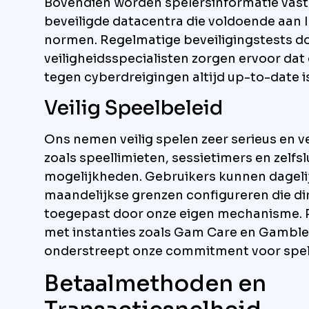
Bovendien worden spelersinformatie vast
beveiligde datacentra die voldoende aan 
normen. Regelmatige beveiligingstests d
veiligheidsspecialisten zorgen ervoor dat
tegen cyberdreigingen altijd up-to-date is
Veilig Speelbeleid
Ons nemen veilig spelen zeer serieus en v
zoals speellimieten, sessietimers en zelfsl
mogelijkheden. Gebruikers kunnen dagelij
maandelijkse grenzen configureren die d
toegepast door onze eigen mechanisme. 
met instanties zoals Gam Care en Gambl
onderstreept onze commitment voor spele
Betaalmethoden en