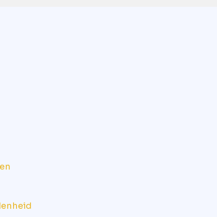
len
denheid