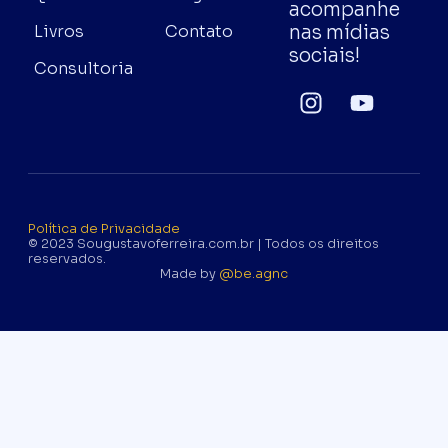
acompanhe
nas mídias
Livros
Contato
sociais!
Consultoria
Política de Privacidade
© 2023 Sougustavoferreira.com.br | Todos os direitos
reservados.
Made by
@be.agnc