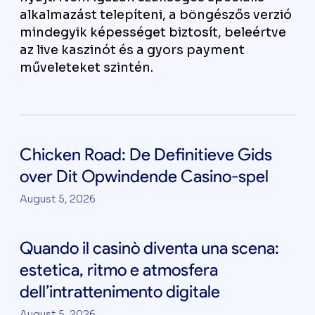
alkalmazást telepíteni, a böngészős verzió
mindegyik képességet biztosít, beleértve
az live kaszinót és a gyors payment
műveleteket szintén.
Chicken Road: De Definitieve Gids
over Dit Opwindende Casino-spel
August 5, 2026
Quando il casinò diventa una scena:
estetica, ritmo e atmosfera
dell’intrattenimento digitale
August 5, 2026