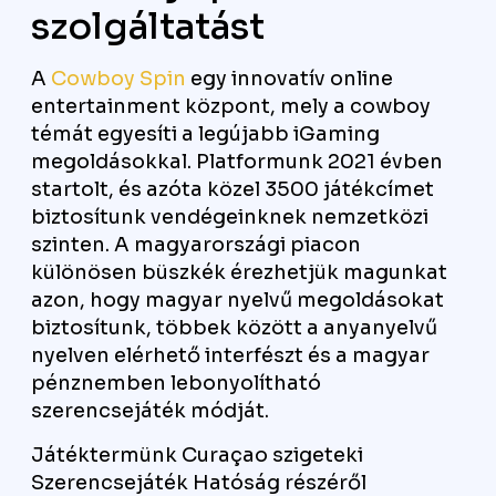
szolgáltatást
A
Cowboy Spin
egy innovatív online
entertainment központ, mely a cowboy
témát egyesíti a legújabb iGaming
megoldásokkal. Platformunk 2021 évben
startolt, és azóta közel 3500 játékcímet
biztosítunk vendégeinknek nemzetközi
szinten. A magyarországi piacon
különösen büszkék érezhetjük magunkat
azon, hogy magyar nyelvű megoldásokat
biztosítunk, többek között a anyanyelvű
nyelven elérhető interfészt és a magyar
pénznemben lebonyolítható
szerencsejáték módját.
Játéktermünk Curaçao szigeteki
Szerencsejáték Hatóság részéről