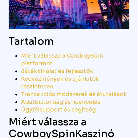
Tartalom
Miért válassza a CowboySpin
platformot
Játékkínálat és fejlesztők
Kedvezmények és ajánlatok
részletesen
Tranzakciós módszerek és átutalások
Adatbiztonság és licencelés
Ügyfélsupport és segítség
Miért válassza a
CowboySpinKaszinó