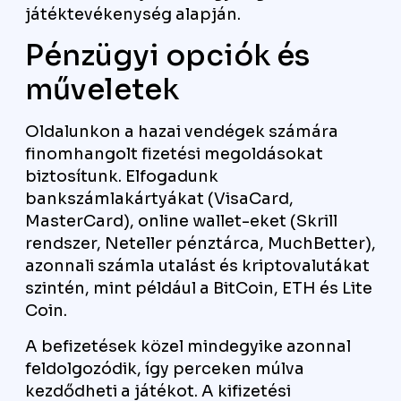
játéktevékenység alapján.
Pénzügyi opciók és
műveletek
Oldalunkon a hazai vendégek számára
finomhangolt fizetési megoldásokat
biztosítunk. Elfogadunk
bankszámlakártyákat (VisaCard,
MasterCard), online wallet-eket (Skrill
rendszer, Neteller pénztárca, MuchBetter),
azonnali számla utalást és kriptovalutákat
szintén, mint például a BitCoin, ETH és Lite
Coin.
A befizetések közel mindegyike azonnal
feldolgozódik, így perceken múlva
kezdődheti a játékot. A kifizetési