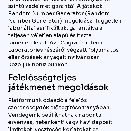
szintű védelmet garantál. A játékok
Random Number Generator (Random
Number Generator) megoldásai független
labor által verifikáltak, garantálva a
teljesen véletlen alapú és tiszta
kimeneteleket. Az eCogra és i-Tech
Laboratories részéről végzett folyamatos
ellenőrzések anyagait nyilvánosan
közöljük honlapunkon.
Felelősségteljes
játékmenet megoldások
Platformunk odaadó a felelős
szerencsejáték elősegítése irányában.
Vendégeink beállíthatnak naponta
érvényes, hetenkénti vagy havi deposit
limiteket, veszteség korlátokat és