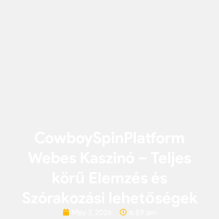
CowboySpinPlatform
Webes Kaszinó – Teljes
körű Elemzés és
Szórakozási lehetőségek
May 7, 2026
6:59 am