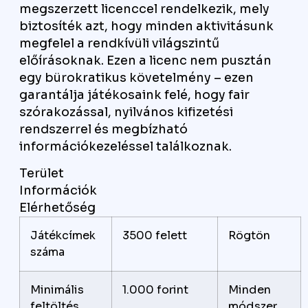
megszerzett licenccel rendelkezik, mely
biztosíték azt, hogy minden aktivitásunk
megfelel a rendkívüli világszintű
előírásoknak. Ezen a licenc nem pusztán
egy bürokratikus követelmény – ezen
garantálja játékosaink felé, hogy fair
szórakozással, nyilvános kifizetési
rendszerrel és megbízható
információkezeléssel találkoznak.
Terület
Információk
Elérhetőség
Játékcímek
3500 felett
Rögtön
száma
Minimális
1.000 forint
Minden
feltöltés
módszer