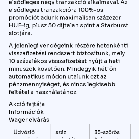
elsődleges négy tranzakció alkalmával. Az
elsődleges tranzakcióra 100%-os
promóciót adunk maximalisan százezer
HUF-ig, plusz 50 díjtalan spint a Starburst
slotjára.
A jelenlegi vendégeink részére hetenkénti
visszafizetési rendszert biztosítunk, mely
10 százalékos visszafizetést nyújt a heti
minuszok követően. Mindegyik hétfőn
automatikus módon utalunk ezt az
pénzmennyiséget, és nincs legkisebb
feltétel a használatához.
Akció fajtája
Információk
Wager elvárás
Üdvözlő
száz
35-szörös