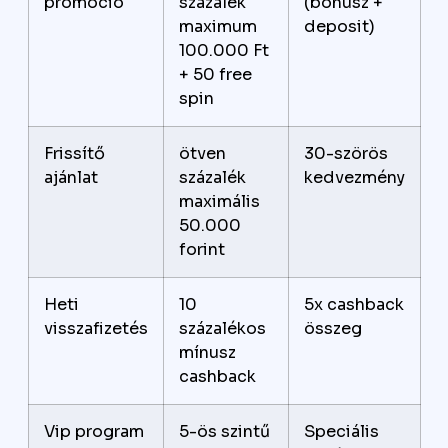
promóció
százalék
(bónusz +
maximum
deposit)
100.000 Ft
+ 50 free
spin
Frissítő
ötven
30-szörös
ajánlat
százalék
kedvezmény
maximális
50.000
forint
Heti
10
5x cashback
visszafizetés
százalékos
összeg
mínusz
cashback
Vip program
5-ös szintű
Speciális