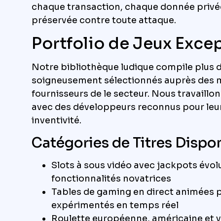
chaque transaction, chaque donnée priv
préservée contre toute attaque.
Portfolio de Jeux Exce
Notre bibliothèque ludique compile plus 
soigneusement sélectionnés auprès des m
fournisseurs de le secteur. Nous travaill
avec des développeurs reconnus pour leur 
inventivité.
Catégories de Titres Dispo
Slots à sous vidéo avec jackpots évolu
fonctionnalités novatrices
Tables de gaming en direct animées p
expérimentés en temps réel
Roulette européenne, américaine et 