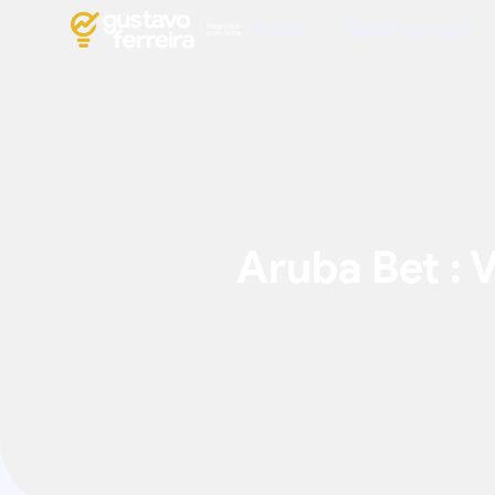
Home
Quem sou eu?
Aruba Bet : 