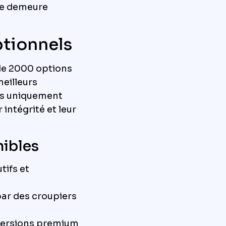
ée demeure
ptionnels
de 2000 options
eilleurs
ons uniquement
intégrité et leur
nibles
tifs et
ar des croupiers
versions premium