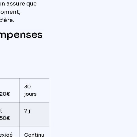
on assure que
moment,
ière.
ompenses
30
 20€
jours
t
7 j
 50€
exigé
Continu