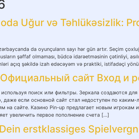
6
Livros
Consultoria
Palestras
Contato
Bl
noda Uğur və Təhlükəsizlik: Pr
Azərbaycanda da oyunçuların sayı hər gün artır. Seçim çoxlu
onusların şəffaf olmaması, büdcə idarəetməsinin çətinliyi, ası
ri açıq şəkildə izah edəcəyəm və praktiki, istifadəçi yön
p Официальный сайт Вход и 
 используя поиск или фильтры. Зеркала создаются для
, даже если основной сайт стал недоступен по каким-
м на сайте. Казино Pin-up предлагает новым игрокам и
ет увеличить первое пополнение счета […]
Dein erstklassiges Spielverg