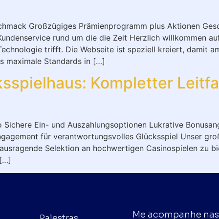
Geschmack Großzügiges Prämienprogramm plus Aktionen Gesc
ndenservice rund um die die Zeit Herzlich willkommen auf
echnologie trifft. Die Webseite ist speziell kreiert, damit
s maximale Standards in […]
sspielhaus: Kompletter Leitfa
olio Sichere Ein- und Auszahlungsoptionen Lukrative Bonu
gagement für verantwortungsvolles Glücksspiel Unser große
erausragende Selektion an hochwertigen Casinospielen zu bi
[…]
Me acompanhe na
Palestras