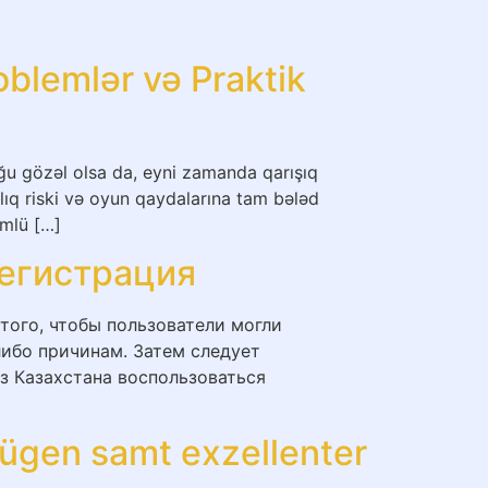
og
oblemlər və Praktik
ğu gözəl olsa da, eyni zamanda qarışıq
lılıq riski və oyun qaydalarına tam bələd
ümlü […]
регистрация
 того, чтобы пользователи могли
либо причинам. Затем следует
з Казахстана воспользоваться
nügen samt exzellenter