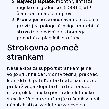
Največja isplate:
monthly limiti za
regularne igralce so 15.000 €, VIP
člani pa nimajo omejitev
Provizije:
ne zaračunavamo nobenih
provizij za pologе ali dvige, morebitni
stroški so odvisni od izbranega
ponudnika plačilnih storitev
Strokovna pomoč
strankam
Naša ekipa za support strankam je na
voljo 24 ur na dan, 7 dni v tednu, prek več
kontaktnih poti. Kontaktirate nas možno
preko živega klepeta direktno na web
strani, elektronske pošte ali telefonske
številke. Večina vprašanj je rešenih v prvih
minutah stika, zapletene zadeve pa