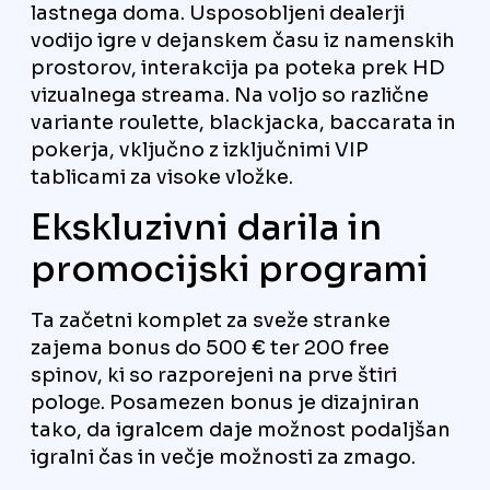
lastnega doma. Usposobljeni dealerji
vodijo igre v dejanskem času iz namenskih
prostorov, interakcija pa poteka prek HD
vizualnega streama. Na voljo so različne
variante roulette, blackjacka, baccarata in
pokerja, vključno z izključnimi VIP
tablicami za visoke vložke.
Ekskluzivni darila in
promocijski programi
Ta začetni komplet za sveže stranke
zajema bonus do 500 € ter 200 free
spinov, ki so razporejeni na prve štiri
pologе. Posamezen bonus je dizajniran
tako, da igralcem daje možnost podaljšan
igralni čas in večje možnosti za zmago.