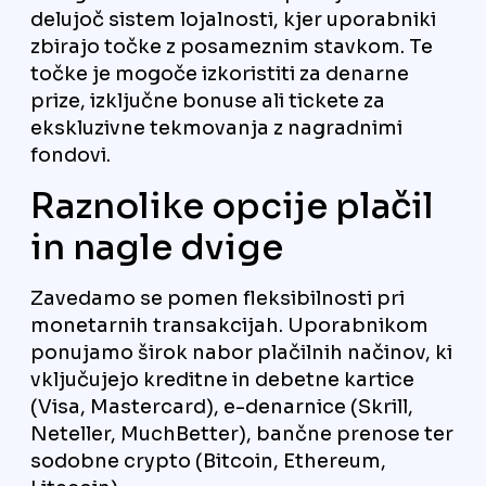
delujoč sistem lojalnosti, kjer uporabniki
zbirajo točke z posameznim stavkom. Te
točke je mogoče izkoristiti za denarne
prize, izključne bonuse ali tickete za
ekskluzivne tekmovanja z nagradnimi
fondovi.
Raznolike opcije plačil
in nagle dvige
Zavedamo se pomen fleksibilnosti pri
monetarnih transakcijah. Uporabnikom
ponujamo širok nabor plačilnih načinov, ki
vključujejo kreditne in debetne kartice
(Visa, Mastercard), e-denarnice (Skrill,
Neteller, MuchBetter), bančne prenose ter
sodobne crypto (Bitcoin, Ethereum,