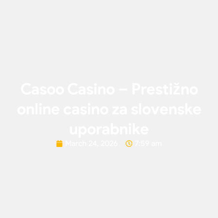
Casoo Casino – Prestižno
online casino za slovenske
uporabnike
March 24, 2026
7:59 am