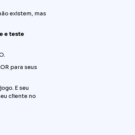
 não existem, mas
ne e teste
O.
LOR para seus
jogo. E seu
eu cliente no