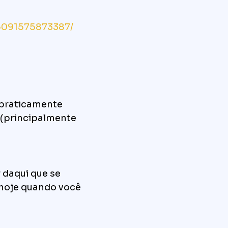
5091575873387/
 praticamente
(principalmente
 daqui que se
r hoje quando você