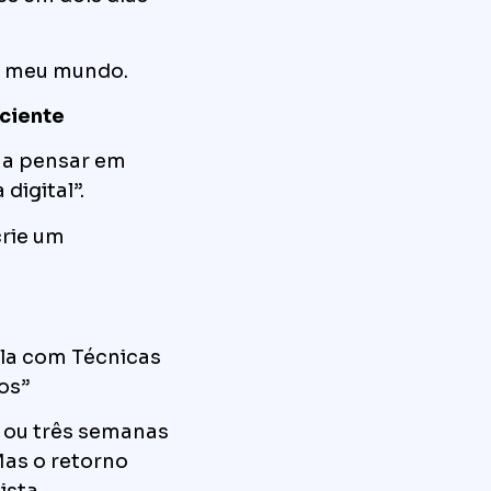
o meu mundo.
iciente
 a pensar em
digital”.
crie um
la com Técnicas
os”
s ou três semanas
as o retorno
ista