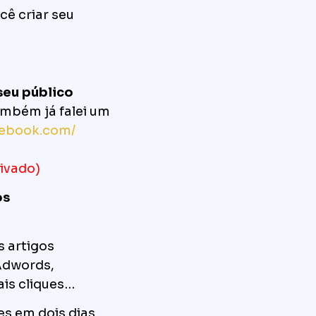
cê criar seu
seu público
ambém já falei um
cebook.com/
ivado)
os
s artigos
Adwords,
ais cliques…
es em dois dias