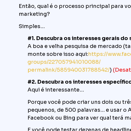
Então, qual é o processo principal para vo
marketing?
Simples…
#1. Descubra os interesses gerais do 
A boa e velha pesquisa de mercado (t
monte sobre isso aqui:
https://www.fa
groups/227057941010088/
permalink/585940031788542/
)
(Desat
#2. Descubra os interesses específic
Aqui é interessante…
Porque você pode criar uns dois ou trê
pequenos, de 500 palavras… e usar o 
Facebook ou Bing para ver qual terá m
E você pode testar dezenas de headlin