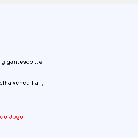
o gigantesco… e
lha venda 1 a 1,
 do Jogo