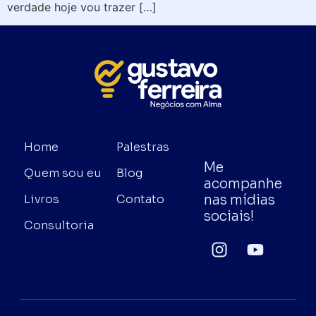
verdade hoje vou trazer […]
Home
Palestras
Me
Quem sou eu
Blog
acompanhe
nas mídias
Livros
Contato
sociais!
Consultoria