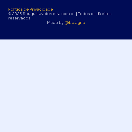
Política de Privacidade
© 2023 Sougustavoferreira.com.br | Todos os direitos
reservados.
Made by
@be.agnc