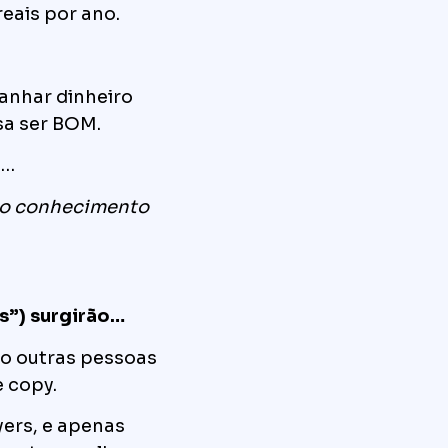
eais por ano.
anhar dinheiro
sa ser BOM.
a…
 do conhecimento
s”) surgirão…
po outras pessoas
 copy.
yers, e apenas