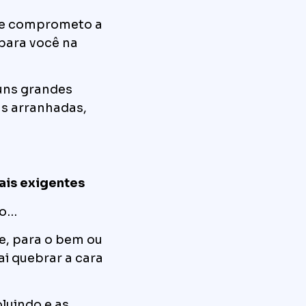
me comprometo a
 para você na
uns grandes
s arranhadas,
mais exigentes
to…
 e, para o bem ou
ai quebrar a cara
luindo e as