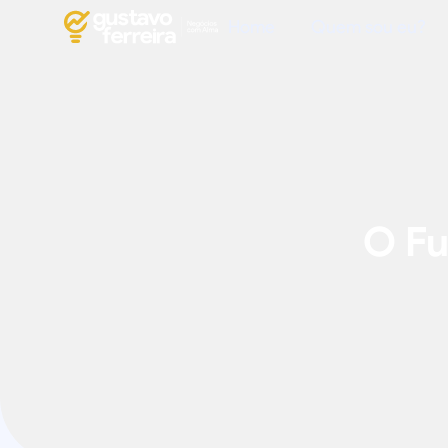
Home
Quem sou eu?
O Fu