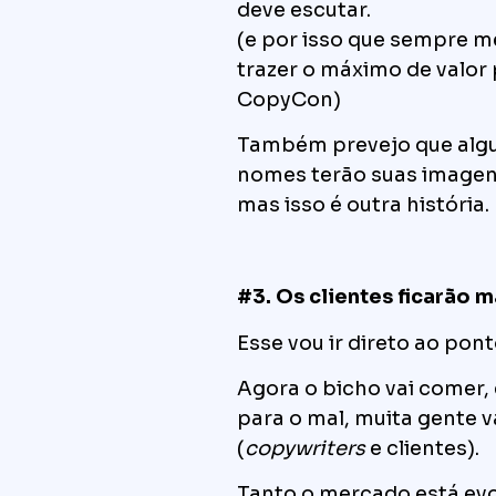
deve escutar.
(e por isso que sempre 
trazer o máximo de valor
CopyCon)
Também prevejo que alg
nomes terão suas imagen
mas isso é outra história.
#3. Os clientes ficarão 
Esse vou ir direto ao pon
Agora o bicho vai comer,
para o mal, muita gente v
(
copywriters
e clientes).
Tanto o
mercado
está evo