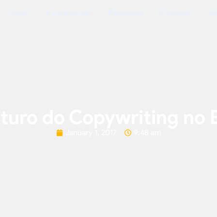
Livros
Consultoria
Palestras
Contato
Bl
turo do Copywriting no B
January 1, 2017
9:48 am