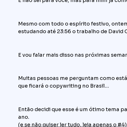
E não sei para você, mas para mim já co
Mesmo com todo o espírito festivo, ontem
estudando até 23:56 o trabalho de David 
E vou falar mais disso nas próximas sema
Muitas pessoas me perguntam como está
que ficará o copywriting no Brasil…
Então decidi que esse é um ótimo tema p
ano.
(e se não quiser ler tudo, leia apenas o #4)