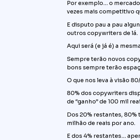
Por exemplo… o mercado 
vezes mais competitivo q
E disputo pau a pau algu
outros copywriters de lá.
Aqui será (e já é) a mesma
Sempre terão novos copy
bons sempre terão espaç
O que nos leva à visão 80
80% dos copywriters disp
de “ganho” de 100 mil rea
Dos 20% restantes, 80% t
milhão de reais por ano.
E dos 4% restantes… ape