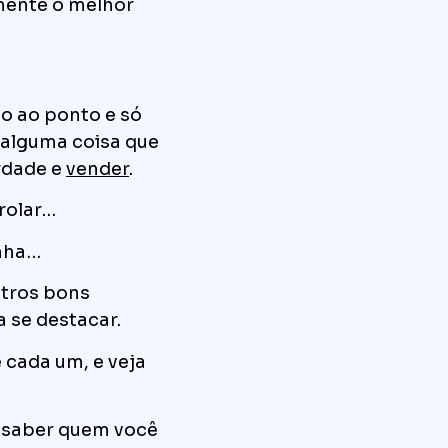
mente o melhor
o ao ponto e só
alguma coisa que
erdade e
vender
.
rolar…
inha…
utros bons
se destacar.
 cada um, e veja
a saber quem você