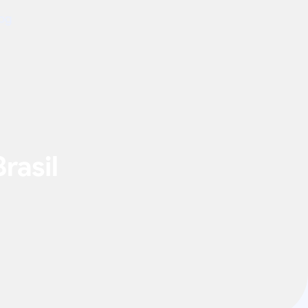
og
rasil