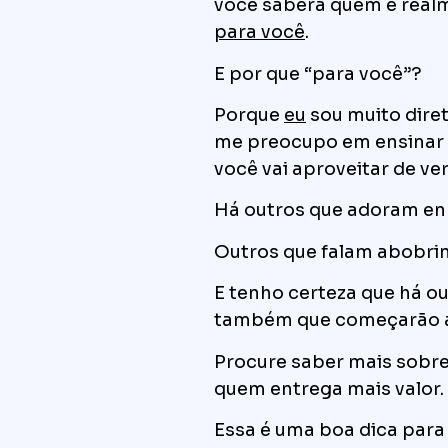
você saberá quem é real
para você
.
E por que “para você”?
Porque
eu
sou muito diret
me preocupo em ensinar 
você vai aproveitar de v
Há outros que adoram en
Outros que falam abobr
E tenho certeza que há o
também que começarão a 
Procure saber mais sobre
quem entrega mais valor.
Essa é uma boa dica par