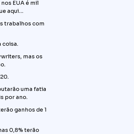
nos EUA é mil
ue aqui…
ns trabalhos com
 coisa.
writers, mas os
o.
/20.
utarão uma fatia
is por ano.
erão ganhos de 1
nas 0,8% terão