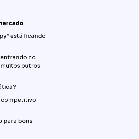
 mercado
py” está ficando
 entrando no
 muitos outros
ática?
 competitivo
o para bons