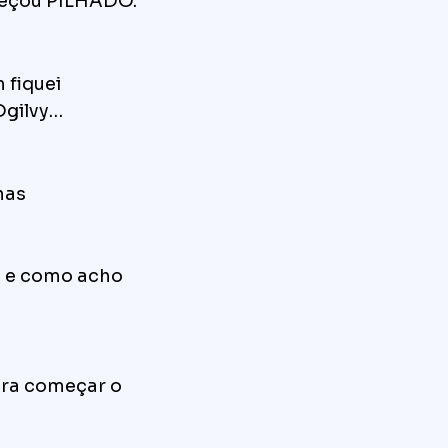
meçou PILHADO.
 fiquei
Ogilvy…
nas
 e como acho
ara começar o