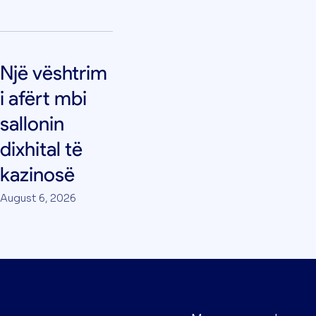
Një vështrim
i afërt mbi
sallonin
dixhital të
kazinosë
August 6, 2026