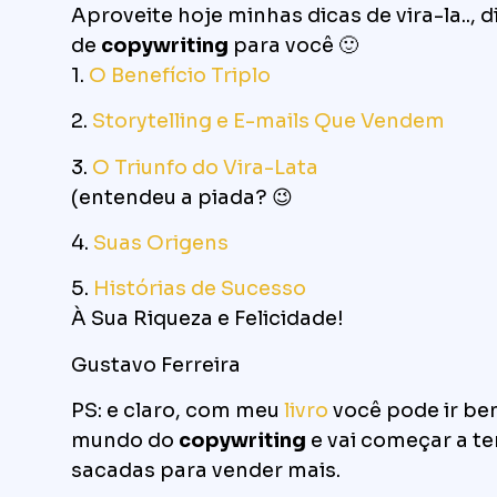
Aproveite hoje minhas dicas de vira-la.., d
de
copywriting
para você 🙂
1.
O Benefício Triplo
2.
Storytelling e E-mails Que Vendem
3.
O Triunfo do Vira-Lata
(entendeu a piada? 😉
4.
Suas Origens
5.
Histórias de Sucesso
À Sua Riqueza e Felicidade!
Gustavo Ferreira
PS: e claro, com meu
livro
você pode ir be
mundo do
copywriting
e vai começar a t
sacadas para vender mais.