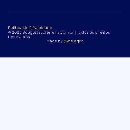
Política de Privacidade
© 2023 Sougustavoferreira.com.br | Todos os direitos
reservados.
Made by
@be.agnc